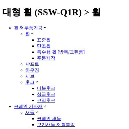
대형 휠 (SSW-Q1R) > 휠
휠 & 부품가공
휠
표준휠
단조휠
특수형 휠 [방폭/크린룸]
주문제작
샤프트
하우징
시브
후크
더블후크
싱글후크
코일후크
크레인 기자재
새들
크레인 새들
보기새들 & 휠블럭