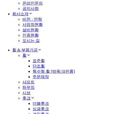
온라인문의
공지사항
회사소개
비전 · 연혁
사업장현황
설비현황
인증현황
오시는 길
휠 & 부품가공
휠
표준휠
단조휠
특수형 휠 [방폭/크린룸]
주문제작
샤프트
하우징
시브
후크
더블후크
싱글후크