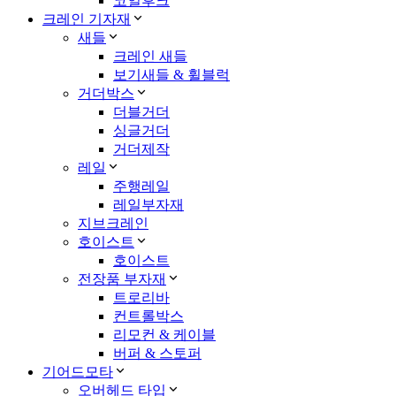
코일후크
크레인 기자재
새들
크레인 새들
보기새들 & 휠블럭
거더박스
더블거더
싱글거더
거더제작
레일
주행레일
레일부자재
지브크레인
호이스트
호이스트
전장품 부자재
트로리바
컨트롤박스
리모컨 & 케이블
버퍼 & 스토퍼
기어드모타
오버헤드 타입