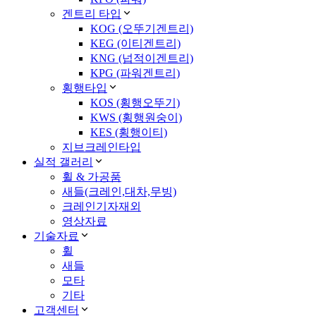
겐트리 타입
KOG (오뚜기겐트리)
KEG (이티겐트리)
KNG (넙적이겐트리)
KPG (파워겐트리)
횡행타입
KOS (횡행오뚜기)
KWS (횡행원숭이)
KES (횡행이티)
지브크레인타입
실적 갤러리
휠 & 가공품
새들(크레인,대차,무빙)
크레인기자재외
영상자료
기술자료
휠
새들
모타
기타
고객센터