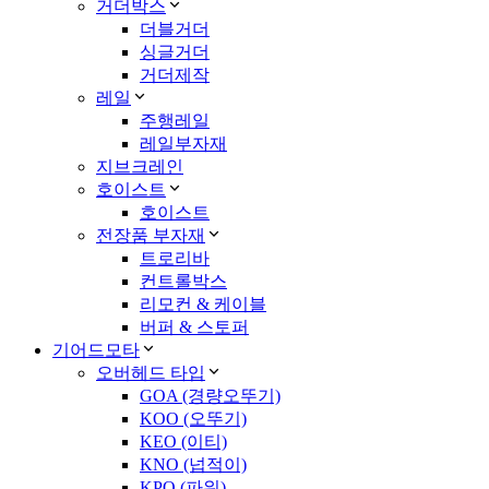
거더박스
더블거더
싱글거더
거더제작
레일
주행레일
레일부자재
지브크레인
호이스트
호이스트
전장품 부자재
트로리바
컨트롤박스
리모컨 & 케이블
버퍼 & 스토퍼
기어드모타
오버헤드 타입
GOA (경량오뚜기)
KOO (오뚜기)
KEO (이티)
KNO (넙적이)
KPO (파워)